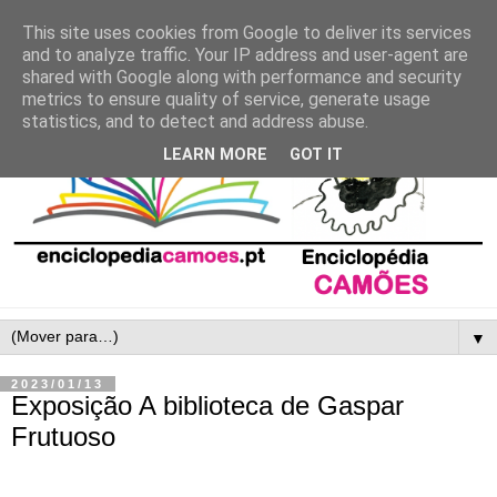
This site uses cookies from Google to deliver its services
and to analyze traffic. Your IP address and user-agent are
shared with Google along with performance and security
metrics to ensure quality of service, generate usage
statistics, and to detect and address abuse.
LEARN MORE
GOT IT
▼
2023/01/13
Exposição A biblioteca de Gaspar
Frutuoso