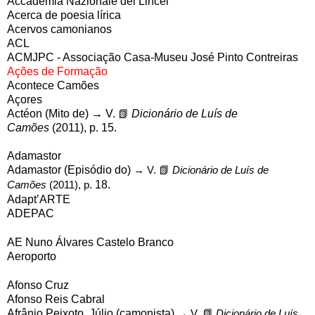
Accademia Nazionale dei Lincei
Acerca de poesia lírica
Acervos camonianos
ACL
ACMJPC - Associação Casa-Museu José Pinto Contreiras
Ações de Formação
Acontece Camões
Açores
Actéon (Mito de) → V.
📗
Dicionário de Luís de
Camões
(2011), p.
15.
Adamastor
Adamastor (Episódio do)
→ V.
📗
Dicionário de Luís de
Camões
(2011), p.
18.
Adapt’ARTE
ADEPAC
AE Nuno Álvares Castelo Branco
Aeroporto
Afonso Cruz
Afonso Reis Cabral
Afrânio Peixoto, Júlio (camonista)
→ V.
📗
Dicionário de Luís