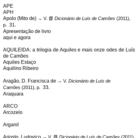
APE
APH
Apolo (Mito de)
→ V.
📗
Dicionário de Luís de Camões
(2011),
p.
31.
Apresentação de livro
aqui e agora
AQUILEIDA: a trilogia de Aquiles e mais onze odes de Luís
de Camões
Aquiles Estaço
Aquilino Ribeiro
Aragão, D. Francisca de
→ V.
Dicionário de Luís de
Camões
(2011), p.
33.
Araquara
ARCO
Arcozelo
Arganil
Ariosto, Ludovico
→ V.
📗
Dicionário de Luís de Camões
(2011),