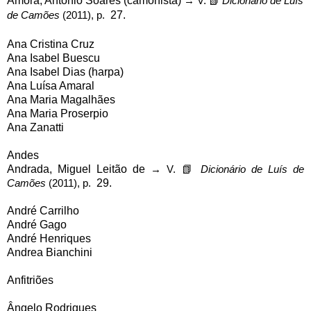
Amora, António Soares (camonista)
→ V.
📗
Dicionário de Luís
de Camões
(2011), p.
27.
Ana Cristina Cruz
Ana Isabel Buescu
Ana Isabel Dias (harpa)
Ana Luísa Amaral
Ana Maria Magalhães
Ana Maria Proserpio
Ana Zanatti
Andes
Andrada, Miguel Leitão de
→ V.
📗
Dicionário de Luís de
Camões
(2011), p.
29.
André Carrilho
André Gago
André Henriques
Andrea Bianchini
Anfitriões
Ângelo Rodrigues