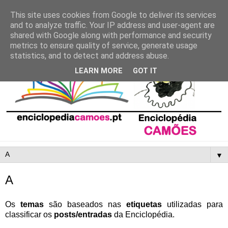
This site uses cookies from Google to deliver its services
and to analyze traffic. Your IP address and user-agent are
shared with Google along with performance and security
metrics to ensure quality of service, generate usage
statistics, and to detect and address abuse.
LEARN MORE
GOT IT
▼
A
Os
temas
são baseados nas
etiquetas
utilizadas para
classificar os
posts/entradas
da Enciclopédia.