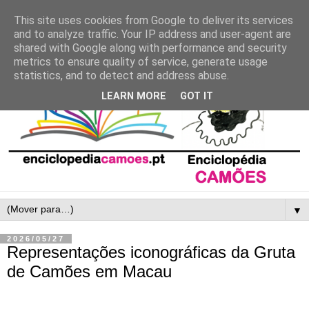
This site uses cookies from Google to deliver its services
and to analyze traffic. Your IP address and user-agent are
shared with Google along with performance and security
metrics to ensure quality of service, generate usage
statistics, and to detect and address abuse.
LEARN MORE
GOT IT
▼
2026/05/27
Representações iconográficas da Gruta
de Camões em Macau