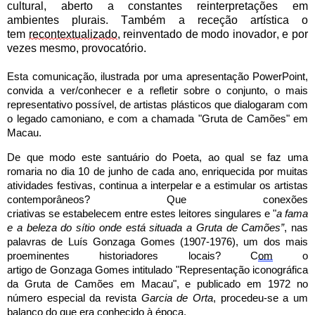
cultural, aberto a
constantes
rei
n
terpretações
em
ambientes
plurai
s
. Também a receção artística o
tem
recontextualizado
,
re
inventado de modo inovador
, e por
vezes mesmo, provocatório.
Esta
comunicação, ilustrada por uma apresentação PowerPoint,
convida a ver/conhecer e a refletir sobre
o
conjunto, o mais
representativo possível, de artistas plásticos que dialogaram com
o legado camoniano,
e
com a chamada "Gruta de Camões" em
Macau.
De que modo este santuário do Poeta, ao qual se faz uma
romaria no dia 10 de junho
de cada ano
, enriquecid
a
por muitas
atividades festivas, continua a interpelar e a estimular os artistas
contemporâneos? Que conexões
criativas
se
estabelecem
entre
estes leitores singulares
e
"
a fama
e a beleza do sítio onde está situada a Gruta de Camões
”
, nas
palavras de
Luís Gonzaga Gomes (1907-1976), um dos mais
proeminentes historiadores locais? C
om
o
artigo
de
Gonzaga
Gomes
intitulado "Representação iconográfica
da Gruta de Camões em Macau"
,
e
publicado
em 1972
no
número especial da revista
Garcia de Orta
,
proce
d
eu-se a
um
balanço do que era conhecido à época.