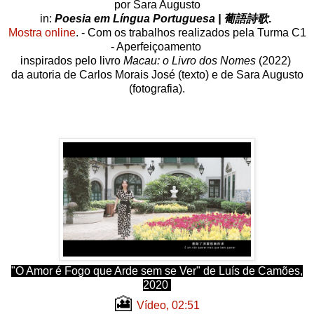
por Sara Augusto
in:
Poesia em Língua Portuguesa | 葡語詩歌
.
Mostra online
. - Com os trabalhos realizados pela Turma C1
- Aperfeiçoamento
inspirados pelo livro
Macau: o Livro dos Nomes
(2022)
da autoria de Carlos Morais José (texto) e de Sara Augusto
(fotografia).
"O Amor é Fogo que Arde sem se Ver" de Luís de Camões,
2020
🎦
Vídeo, 02:51