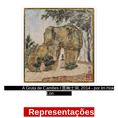
A Gruta de Camões / 賈梅士洞, 2014 -
por Im Hok
Lon
Representações