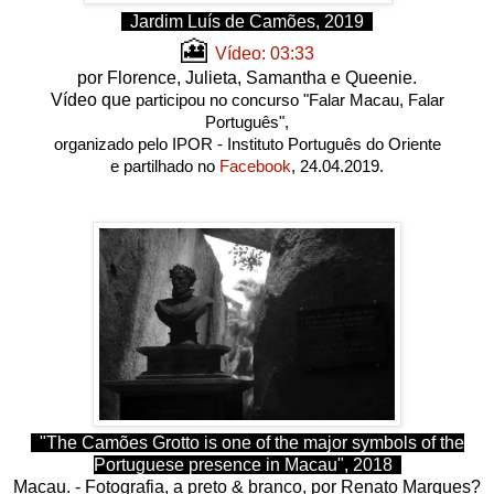
Jardim Luís de Camões, 2019
🎦
Vídeo: 03:33
por Florence, Julieta, Samantha e Queenie.
Vídeo que
participou no concurso "Falar Macau, Falar
Português",
organizado pelo IPOR - Instituto Português do Oriente
e partilhado no
Facebook
, 24.04.2019.
"The Camões Grotto is one of the major symbols of the
Portuguese presence in Macau", 2018
Macau. - Fotografia, a preto & branco, por Renato Marques?