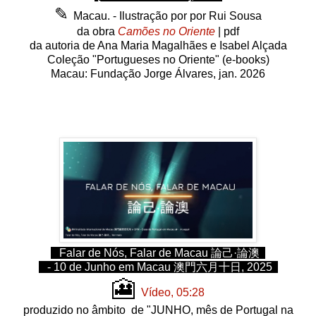
✎
Macau. - Ilustração por
por Rui Sousa
da obra
Camões no Oriente
| pdf
da autoria de Ana Maria Magalhães e Isabel Alçada
Coleção "Portugueses no Oriente" (e-books)
Macau: Fundação Jorge Álvares, jan. 2026
Falar de Nós, Falar de Macau 論己·論澳
- 10 de Junho em Macau 澳門六月十日, 2025
🎦
Vídeo, 05:28
produzido no âmbito de
"JUNHO, mês de Portugal na