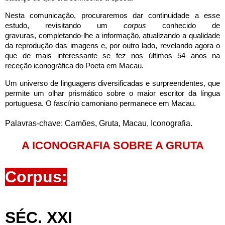
N
est
a comunicação, procura
re
mos dar continuidade a esse
estudo, revisitando um
corpus
conhecido de
gravuras, completando-lhe a informação, atualizando a qualidade
da reprodução das imagens e, por outro lado, revelando agora o
que de mais interessante se
fez
nos últimos
5
4
anos
na
receção
iconográfic
a do Poeta em Macau.
Um universo de linguagens diversificadas e surpreendentes
,
que
permite um olhar
prismático
sobre o maior escritor
da língua
portugues
a. O fascínio camoniano permanece em Macau.
Palavras-chave: Camões, Gruta, Macau, Iconografia.
A ICONOGRAFIA SOBRE A GRUTA
Corpus:
SÉC. XXI