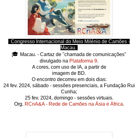
Congresso Internacion
al do Meio Milénio de Camões -
Macau.
🎓
Macau. - Cartaz de "chamada de comunicações"
divulgado na
Plataforma 9
.
A cores, com uso de IA, a partir de
imagem de BD.
O encontro decorreu em dois dias:
24 fev. 2024, sábado - sessões presenciais, a Fundação Rui
Cunha;
25 fev. 2024, domingo - sessões virtuais.
Org.
RCnA&A - Rede de Camões na Ásia e África
.