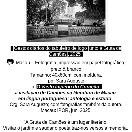
[Gestos diários do tabuleiro de jogo junto à Gruta de
Camões], 2025
📷
Macau. - Fotografia: impressão em papel fotográfico,
preto & branco
Tamanho: 40x60cm; com m
oldura.
por Sara Augusto
in:
O Vasto Império do Coração:
a visitação de Camões na literatura de Macau
em língua portuguesa: antologia e estudo
.
Org. Sara Augusto; c
om fotografias também da autora.
Macau: IPOR, jun. 2025.
"A Gruta de Camões é um lugar literário.
Visitar o jardim e saudar o poeta traz-nos versos à memória.