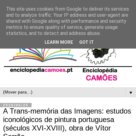
This site uses cookies from Google to deliver its services
and to analyze traffic. Your IP address and user-agent are
shared with Google along with performance and security
metrics to ensure quality of service, generate usage
statistics, and to detect and address abuse.
LEARN MORE
GOT IT
▼
2025/05/25
A Trans-memória das Imagens: estudos
iconológicos de pintura portuguesa
(séculos XVI-XVIII), obra de Vítor