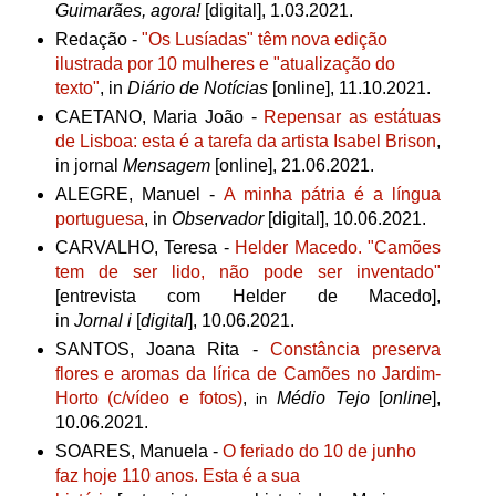
Guimarães, agora!
[digital], 1.03.2021.
Redação -
"Os Lusíadas" têm nova edição
ilustrada por 10 mulheres e "atualização do
texto"
, in
Diário de Notícias
[online], 11.10.2021.
CAETANO, Maria João -
Repensar as estátuas
de Lisboa: esta é a tarefa da artista Isabel Brison
,
in jornal
Mensagem
[online], 21.06.2021.
ALEGRE, Manuel -
A minha pátria é a língua
portuguesa
, in
Observador
[digital], 10.06.2021.
CARVALHO, Teresa -
Helder Macedo. "Camões
tem de ser lido, não pode ser inventado"
[entrevista com Helder de Macedo],
in
Jornal
i
[
digital
], 10
.06.2021.
SANTOS, Joana Rita -
Constância preserva
flores e aromas da lírica de Camões no Jardim-
Horto (c/vídeo e fotos)
,
Médio Tejo
[
online
],
in
10.06.2021.
SOARES, Manuela -
O feriado do 10 de junho
faz hoje 110 anos. Esta é a sua