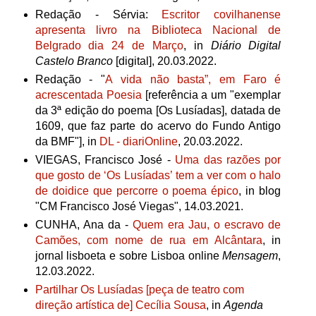
Redação -
Sérvia:
Escritor covilhanense
apresenta livro na Biblioteca Nacional de
Belgrado dia 24 de Março
, in
Diário Digital
Castelo Branco
[digital], 20.03.2022.
Redação - "
A vida não basta”, em Faro é
acrescentada Poesia
[referência a um "exemplar
da 3ª edição do poema [Os Lusíadas], datada de
1609, que faz parte do acervo do Fundo Antigo
da BMF"], in
DL - diariOnline
, 20.03.2022.
VIEGAS, Francisco José -
Uma das razões por
que gosto de ‘Os Lusíadas’ tem a ver com o halo
de doidice que percorre o poema épico
, in blog
"CM Francisco José Viegas", 14.03.2021.
CUNHA, Ana da -
Quem era Jau, o escravo de
Camões, com nome de rua em Alcântara
, in
jornal lisboeta e sobre Lisboa online
Mensagem
,
12.03.2022.
Partilhar Os Lusíadas [peça de teatro com
direção artística de] Cecília Sousa
, in
Agenda