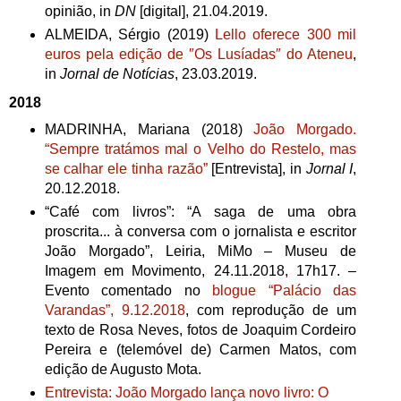
opinião,
in
DN
[digital], 21.04.2019.
ALMEIDA, Sérgio (2019)
Lello oferece 300 mil
euros pela edição de ″Os Lusíadas″ do Ateneu
,
in
Jornal de Notícias
, 23.03.2019.
2018
MADRINHA, Mariana (2018)
João Morgado.
“Sempre tratámos mal o Velho do Restelo, mas
se calhar ele tinha razão”
[Entrevista], in
Jornal I
,
20.12.2018.
“Café com livros”: “A saga de uma obra
proscrita... à conversa com o jornalista e escritor
João Morgado”, Leiria, MiMo – Museu de
Imagem em Movimento, 24.11.2018, 17h17. –
Evento comentado no
blogue “Palácio das
Varandas”, 9.12.2018
, com reprodução de um
texto de Rosa Neves, fotos de Joaquim Cordeiro
Pereira e (telemóvel de) Carmen Matos, com
edição de Augusto Mota.
Entrevista: João Morgado lança novo livro: O