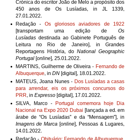
Crónica do escritor João de Melo a propósito dos
450 anos de Os Lusíadas, in JL 1339,
27.01.2022.
Redação -
Os gloriosos aviadores de 1922
[transportam uma edição de
Os
Lusíadas
destinada ao Gabinete Português de
Leitura no Rio de Janeiro], in Grandes
Reportagens História, do
National Geographic
Portugal
[
online
], 25.01.2022.
MARTINS, Guilherme de Oliveira -
Fernando de
Albuquerque
,
in
DN
[digital], 18.01.2022.
MATEUS,
Joana Nunes
-
Dos Lusíadas a casas
para arrendar, eis os próximos concursos do
PRR
, in
Expresso
[digital],
17.01.2022.
SILVA, Marco -
Portugal comemora hoje Dia
Nacional na Expo 2020 Dubai
[lançada a ed. em
árabe de “Os Lusíadas” e da “Mensagem”], in
Imagens de Marca
[
online
], Pessoas & Lugares,
14.01.2022.
Redação -
Obituário: Fernando de Albuquerque,