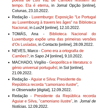
poesia de Luís Vaz de Camões resistem ao
tempo. Ela é eterna
, in Jornal Opção [online],
Colunas, 23.10.2022.
Redação -
Luxemburgo: Exposição “Le Portugal
au Luxembourg à travers les âges” na Biblioteca
Nacional
, in
Lux24
[online], 12.10.2022.
TOMÁS, Ana -
Biblioteca Nacional do
Luxemburgo expõe uma das primeiras versões
d'Os Lusíadas
, in Contacto [online], 28.09.2022.
NEVES, Marco -
Como era a ortografia de
Camões?
, in
Sapo 24
[online], 9.10.2022.
MACHADO, Virgílio -
Geopolítica e literatura: o
génio universal português!
, in Sol [online],
21.09.2022.
Redação -
Aguiar e Silva: Presidente da
República recorda “camoniano ilustre”
,
in
Observador
[digital], 12.09.2022.
Redação -
Presidente da República recorda
Aguiar e Silva, "camoniano ilustre"
, in
Jornal de
Notícias
, 12.09.2022.