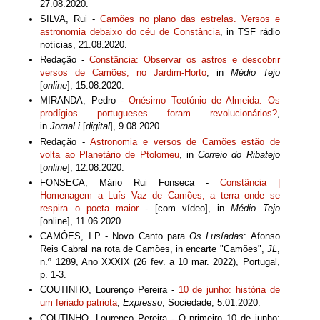
27.08.2020.
SILVA, Rui -
Camões no plano das estrelas. Versos e
astronomia debaixo do céu de Constância
, in TSF rádio
notícias, 21.08.2020.
Redação -
Constância: Observar os astros e descobrir
versos de Camões, no Jardim-Horto
, in
Médio Tejo
[
online
], 15.08.2020.
MIRANDA, Pedro -
Onésimo Teotónio de Almeida. Os
prodígios portugueses foram revolucionários?
,
in
Jornal
i
[
digital
], 9
.08.2020.
Redação -
Astronomia e versos de Camões estão de
volta ao Planetário de Ptolomeu
, in
Correio do Ribatejo
[
online
], 12.08.2020.
FONSECA, Mário Rui Fonseca -
Constância |
Homenagem a Luís Vaz de Camões, a terra onde se
respira o poeta maior
- [com vídeo], in
Médio Tejo
[online], 11.06.2020.
CAMÔES, I.P - Novo Canto para
Os Lusíadas
: Afonso
Reis Cabral na rota de Camões, in encarte "Camões",
JL
,
n.º 1289, Ano XXXIX (26 fev. a 10 mar. 2022), Portugal,
p. 1-3.
COUTINHO, Lourenço Pereira -
10 de junho: história de
um feriado patriota
,
Expresso
, Sociedade, 5.01.2020.
COUTINHO, Lourenço Pereira - O primeiro 10 de junho: