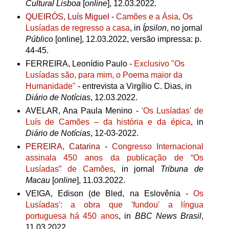
Cultural Lisboa
[
online
], 12.03.2022.
QUEIRÓS, Luís Miguel
-
Camões e a Ásia, Os
Lusíadas de regresso a casa
, in
Ípsilon
, no jornal
Público
[online], 12.03.2022, versão impressa: p.
44-45.
FERREIRA, Leonídio Paulo -
Exclusivo "Os
Lusíadas são, para mim, o Poema maior da
Humanidade"
- entrevista a Virgílio C. Dias
, in
Diário de Notícias
, 12.03.2022.
AVELAR, Ana Paula Menino -
'Os Lusíadas' de
Luís de Camões – da história e da épica
, in
Diário de Notícias
, 12-03-2022.
PEREIRA, Catarina
-
Congresso Internacional
assinala 450 anos da publicação de “Os
Lusíadas” de Camões
, in jornal
Tribuna de
Macau
[
online
], 11.03.2022.
VEIGA, Edison (de Bled, na Eslovênia -
Os
Lusíadas': a obra que 'fundou' a língua
portuguesa há 450 anos
, in
BBC News Brasil
,
11.03.2022.