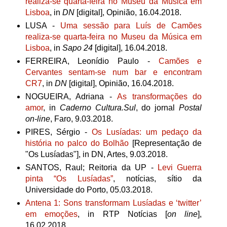
realiza-se quarta-feira no Museu da Música em
Lisboa
, in
DN
[digital], Opinião, 16.04.2018.
LUSA -
Uma sessão para Luís de Camões
realiza-se quarta-feira no Museu da Música em
Lisboa
, in
Sapo 24
[digital], 16.04.2018.
FERREIRA, Leonídio Paulo -
Camões e
Cervantes sentam-se num bar e encontram
CR7
,
in
DN
[digital], Opinião, 16.04.2018.
NOGUEIRA, Adriana -
As transformações do
amor
, in
Caderno Cultura.Sul
, do jornal
Postal
on-line
, Faro, 9.03.2018.
PIRES, Sérgio -
Os Lusíadas: um pedaço da
história no palco do Bolhão
[Representação de
"Os Lusíadas"], in DN, Artes, 9.03.2018.
SANTOS, Raul; Reitoria da UP -
Levi Guerra
pinta “Os Lusíadas”
, notícias, sítio da
Universidade do Porto, 05.03.2018.
Antena 1:
Sons transformam Lusíadas e ‘twitter’
em emoções
, in RTP Notícias
[
on line
],
16.02.2018.