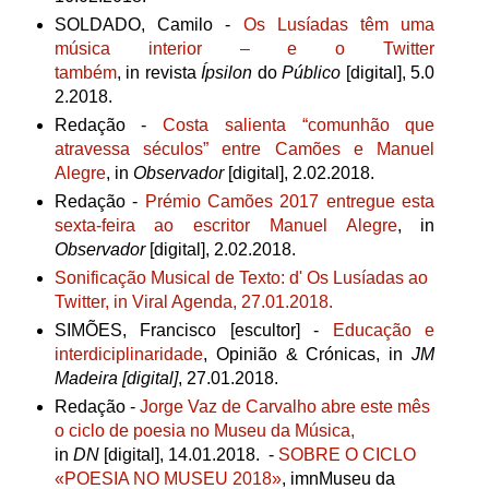
SOLDADO, Camilo -
Os Lusíadas têm uma
música interior – e o Twitter
também
,
in
revista
Ípsilon
do
Público
[digital],
5.0
2.2018.
Redação -
Costa salienta “comunhão que
atravessa séculos” entre Camões e Manuel
Alegre
,
in
Observador
[digital], 2.02.2018.
Redação -
Prémio Camões 2017 entregue esta
sexta-feira ao escritor Manuel Alegre
, in
Observador
[digital], 2.02.2018.
Sonificação Musical de Texto: d' Os Lusíadas ao
Twitter, in Viral Agenda, 27.01.2018.
SIMÕES, Francisco [escultor] -
Educação e
interdiciplinaridade
, Opinião & Crónicas, in
JM
Madeira [digital]
, 27.01.2018.
Redação -
Jorge Vaz de Carvalho abre este mês
o ciclo de poesia no Museu da Música,
in
DN
[digital], 14.01.2018. -
SOBRE O CICLO
«POESIA NO MUSEU 2018»
, imnMuseu da