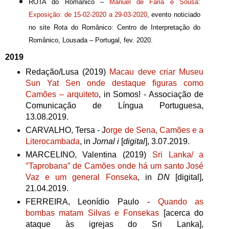
ROTA do Românico –
Manuel de Faria e Sousa:
Exposição: de 15-02-2020 a 29-03-2020
, evento noticiado
no site Rota do Românico: Centro de Interpretação do
Românico, Lousada – Portugal, fev. 2020.
2
019
Redação/Lusa (2019)
Macau deve criar Museu
Sun Yat Sen onde destaque figuras como
Camões – arquiteto
, in Somos! - Associação de
Comunicação de Língua Portuguesa,
13.08.2019.
CARVALHO, Tersa -
J
orge de Sena, Camões e a
Literocambada
,
in
Jornal
i
[
digital
]
, 3.07.2019.
MARCELINO, Valentina (2019)
S
ri Lanka/ a
″Taprobana″ de Camões onde há um santo José
Vaz e um general Fonseka
, in
DN
[digital],
21.04.2019.
FERREIRA,
Leonídio Paulo -
Quando as
bombas matam Silvas e Fonsekas
[acerca do
ataque às igrejas do Sri Lanka],