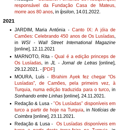
responsável da Fundação Casa de Mateus,
morre aos 80 anos
, in
Ípsilon
, 14.01.2022.
2021
JARDIM, Maria Antónia -
Canto IX: A jóia de
Camões: Celebrando 450 anos de Os Lusíadas
,
in
WSI - Wall Street International Magazine
[online], 12.11.2021
MARNOTO, Rita -
Qual é a edição princeps de
Os Lusíadas
, in
JL - Jornal de Letras
[online],
29.12.2021. - [
PDF
]
MOURA, Luís -
IBrahim Ayek fez chegar “Os
Lusíadas”, de Camões, pela primeirs vez, à
Turquia, numa edição traduzida para o turco
, in
Sonhando entre Linhas
[online], 24.11.2021.
Redação & Lusa -
"
Os Lusíadas" disponíveis em
turco a partir de hoje na Turquia
, in
Notícias de
Coimbra
[online], 23.11.2021.
Redação & Lusa -
Os Lusíadas disponíveis em