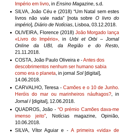
Império em livro
, in
Ensino Magazine
, s.d.
SILVA, João Céu e (2018) “Um Natal sem estes
livros não vale nada” [nota sobre
O livro do
império
],
Diário de Notícias
, Lisboa, 03.12.2018.
OLIVEIRA, Florence (2018)
João Morgado lança
«Livro do Império»,
in
Urbi et Orbi – Jornal
Online da UBI, da Região e do Resto
,
21.11.2018.
COSTA, João Paulo Oliveira e -
Antes dos
descobrimentos nenhum ser humano sabia
como era o planeta
, in jornal
Sol
[digital],
14.06.2018.
CARVALHO, Teresa -
Camões e o 10 de Junho.
Heróis do mar ou marinheiros náufragos?
, in
i
Jornal
[digital],
12.06.2018.
QUADROS, João -
“O prémio Camões dava-me
imenso jeito”
, Notícias magazine, Opinião,
10.06.2018.
SILVA, Vítor Aguiar e -
A primeira «vida» de