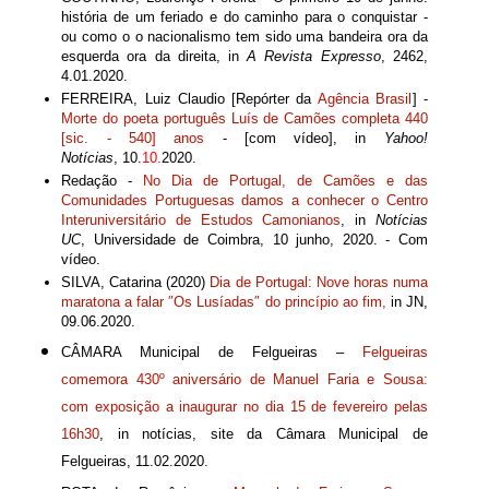
história de um feriado e do caminho para o conquistar -
ou como o o nacionalismo tem sido uma bandeira ora da
esquerda ora da direita, in
A Revista Expresso
, 2462,
4.01.2020.
FERREIRA, Luiz Claudio [Repórter da
Agência Brasil
] -
Morte do poeta português Luís de Camões completa 440
[sic. - 540] anos
- [com vídeo], in
Yahoo!
Notícias
,
10.
10.
2020.
Redação -
No Dia de Portugal, de Camões e das
Comunidades Portuguesas damos a conhecer o Centro
Interuniversitário de Estudos Camonianos
, in
Notícias
UC
, Universidade de Coimbra, 10 junho, 2020. - Com
vídeo.
SILVA, Catarina (2020)
Dia de Portugal: Nove horas numa
maratona a falar ″Os Lusíadas″ do princípio ao fim,
in JN,
09.06.2020.
CÂMARA Municipal de Felgueiras –
Felgueiras
comemora 430º aniversário de Manuel Faria e Sousa:
com exposição a inaugurar no dia 15 de fevereiro pelas
16h30
, in notícias, site da Câmara Municipal de
Felgueiras, 11.02.2020.