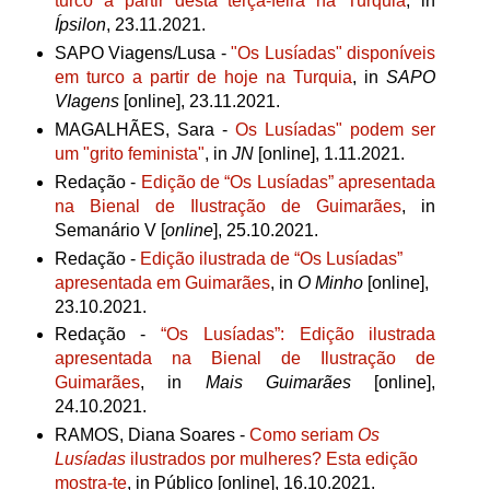
turco a partir desta terça-feira na Turquia
, in
Ípsilon
, 23.11.2021.
SAPO Viagens/Lusa -
"
Os Lusíadas" disponíveis
em turco a partir de hoje na Turquia
, in
SAPO
VIagens
[online], 23.11.2021.
MAGALHÃES, Sara -
Os Lusíadas" podem ser
um "grito feminista"
, in
JN
[online], 1.11.2021.
Redação -
Edição de “Os Lusíadas” apresentada
na Bienal de Ilustração de Guimarães
, in
Semanário V [
online
], 25.10.2021.
Redação -
Edição ilustrada de “Os Lusíadas”
apresentada em Guimarães
, in
O Minho
[online],
23.10.2021.
Redação -
“Os Lusíadas”: Edição ilustrada
apresentada na Bienal de Ilustração de
Guimarães
, in
Mais Guimarães
[online],
24.10.2021.
RAMOS, Diana Soares -
Como seriam
Os
Lusíadas
ilustrados por mulheres? Esta edição
mostra-te
, in Público [online], 16.10.2021.