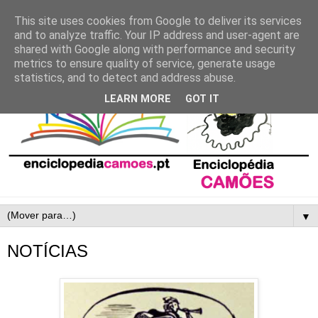
This site uses cookies from Google to deliver its services
and to analyze traffic. Your IP address and user-agent are
shared with Google along with performance and security
metrics to ensure quality of service, generate usage
statistics, and to detect and address abuse.
LEARN MORE
GOT IT
▼
NOTÍCIAS