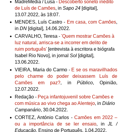
MadreMedia / Lusa -
Descoberto soneto inédito
de Luís de Camões
, in
Sapo 24
[digital],
13.07.2022, às 18:07.
MENDES, Luís Castro -
Em casa, com Camões
,
in
DN
[digital],
14.06.2022.
C
ARVALHO, Teresa -
'Quem mostrar Camões à
luz natural, arrisca-se a incorrer em delito de
ruim português'
[entrevista à escritora e biógrafa
Isabel Rio Novo], in jornal
Sol
[digital],
13.06.2022.
VIEIRA, Maria do Carmo -
E se os maravilhados
pelo charme do poder deixassem Luís de
Camões em paz?
, in
Público
, Opinião,
12.07.2022.
Redação -
Peça infantojuvenil sobre Camões e
com música ao vivo chega ao Alentejo
, in
Diário
Campanário
, 30.04.2022.
CORTEZ, António Carlos -
Camões em 2022 –
ou a importância de se ler ensaio
, in
JL /
Educaçã
o
,
Ensino de Português, 1.04.2022.