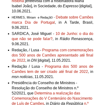
história
[entrevista com a historiadora Maria
Isabel João], in Sociedade, do
Expresso
[digital],
10.06.2021.
o -
De
bate sobre Camões
HERMES, Miriam e Redaçã
marca Dia de Portugal
, in A Tarde, Brasil,
9.06.2021.
SARDICA, José Miguel -
10 de Junho: o dia do
que não se pode falar?
, in
Rádio Renascença
,
9.06.2021.
Redação, / Lusa
-
Programa com comemorações
dos 500 anos de Camões apresentado até final
de 2022
, in
DN
[digital], 11.05.2021.
Redação / Lusa -
Programa dos 500 anos de
Camões tem de ser criado até final de 2022
, in
msn notícias
,
11.05.2021.
Presidência do Conselho de Ministros -
Resolução do Conselho de Ministros n.º
52/2021, que
Determina a realização das
Comemorações do V Centenário do Nascimento
de Luís de Camões
, in
Diário da República
n.º