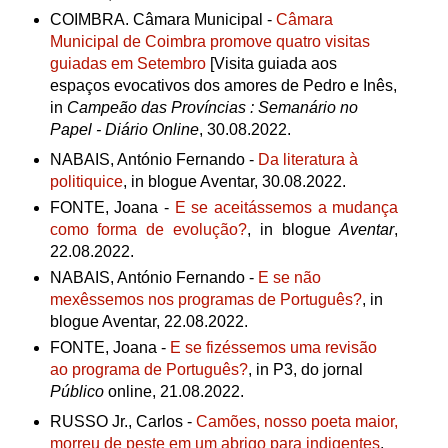
COIMBRA. Câmara Municipal -
Câmara
Municipal de Coimbra promove quatro visitas
guiadas em Setembro
[
Visita guiada aos
espaços evocativos dos amores de Pedro e Inês,
in
Campeão das Províncias : Semanário no
Papel - Diário Online
, 30.08.2022.
NABAIS, António Fernando -
Da literatura à
politiquice
, in blogue Aventar, 30.08.2022.
FONTE, Joana -
E se aceitássemos a mudança
como forma de evolução?
,
in blogue
Aventar
,
22.08.2022.
NABAIS, António Fernando -
E se não
mexêssemos nos programas de Português?
, in
blogue Aventar, 22.08.2022.
FONTE, Joana -
E se fizéssemos uma revisão
ao programa de Português?
, in P3, do jornal
Público
online, 21.08.2022.
RUSSO Jr., Carlos -
Camões, nosso poeta maior,
morreu de peste em um abrigo para indigentes
,