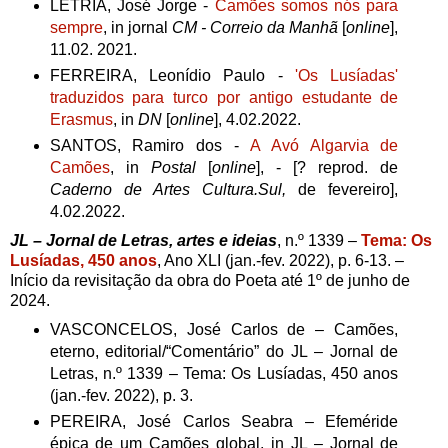
LETRIA, José Jorge -
Camões somos nós para
sempre
, in jornal
CM - Correio da Manhã
[
online
],
11.02. 2021.
FERREIRA, Leonídio Paulo -
'
Os Lusíadas'
traduzidos para turco por antigo estudante de
Erasmus
, in
DN
[
online
], 4.02.2022.
SANTOS, Ramiro dos -
A Avó Algarvia de
Camões
, in
Postal
[
online
], - [? reprod. de
Caderno de Artes Cultura.Sul,
de fevereiro],
4.02.2022.
JL – Jornal de Letras, artes e ideias
, n.º 1339 –
Tema: Os
Lusíadas, 450 anos
, Ano XLI (jan.-fev. 2022), p. 6-13. –
Início da revisitação da obra do Poeta até 1º de junho de
2024.
VASCONCELOS, José Carlos de – Camões,
eterno, editorial/“Comentário” do JL – Jornal de
Letras, n.º 1339 – Tema: Os Lusíadas, 450 anos
(jan.-fev. 2022), p. 3.
PEREIRA, José Carlos Seabra – Efeméride
épica de um Camões global, in JL – Jornal de