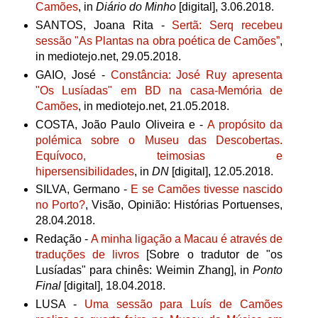
Camões
,
in
Diário
do Minho
[digital], 3.06.2018.
SANTOS,
Joana Rita -
Sertã: Serq recebeu
sessão "As Plantas na obra poética de Camões”
,
in mediotejo.net, 29.05.2018.
GAIO, José -
Constância: José Ruy apresenta
"Os Lusíadas" em BD na casa-Memória de
Camões
, in mediotejo.net, 21.05.2018.
COSTA, João Paulo Oliveira e -
A propósito da
polémica sobre o Museu das Descobertas.
Equívoco, teimosias e
hipersensibilidades
, in
DN
[digital], 12.05.2018.
SILVA, Germano -
E se Camões tivesse nascido
no Porto?
, Visão, Opinião: Histórias Portuenses,
28.04.2018.
Redação -
A minha ligação a Macau é através de
traduções de livros
[Sobre o tradutor de "os
Lusíadas" para chinês: Weimin Zhang], in
Ponto
Final
[digital], 18.04.2018.
LUSA -
Uma sessão para Luís de Camões