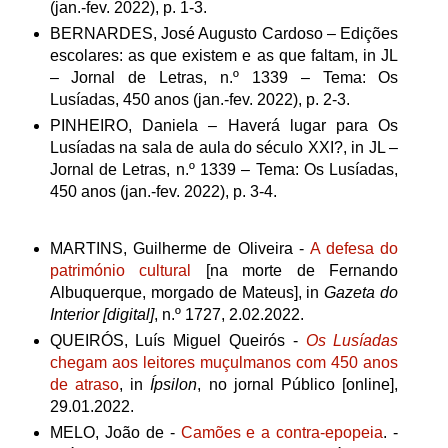
(jan.-fev. 2022), p. 1-3.
BERNARDES, José Augusto Cardoso – Edições
escolares: as que existem e as que faltam, in JL
– Jornal de Letras, n.º 1339 – Tema: Os
Lusíadas, 450 anos (jan.-fev. 2022), p. 2-3.
PINHEIRO, Daniela – Haverá lugar para Os
Lusíadas na sala de aula do século XXI?, in JL –
Jornal de Letras, n.º 1339 – Tema: Os Lusíadas,
450 anos (jan.-fev. 2022), p. 3-4.
MARTINS, Guilherme de Oliveira -
A defesa do
património cultural
[na morte de Fernando
Albuquerque, morgado de Mateus]
,
in
Gazeta do
Interior
[digital]
, n.º 1727, 2.02.2022.
QUEIRÓS, Luís Miguel Queirós -
Os Lusíadas
chegam aos leitores muçulmanos com 450 anos
de atraso
, in
Ípsilon
, no jornal Público [online],
29.01.2022.
MELO, João de -
Camões e a contra-epopeia
. -