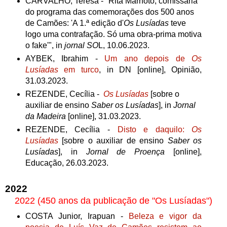
CARVAL
HO, Teresa - "Rita Marnoto, comissária
do programa das comemorações dos 500 anos
de Camões: 'A 1.ª edição d'
Os Lusíadas
teve
logo uma contrafação. Só uma obra-prima motiva
o fake'", in
jornal SO
L, 10.06.2023.
AYBEK, Ibrahim -
Um ano depois de
Os
Lusíadas
em turco
, in DN [online], Opinião,
31.03.2023.
REZENDE, Cecília -
Os Lusíadas
[sobre o
auxiliar de ensino
Saber os Lusíadas
], in
Jornal
da Madeira
[online], 31.03.2023.
REZENDE, Cecília -
Disto e daquilo:
Os
Lusíadas
[sobre o auxiliar de ensino
Saber os
Lusíadas
], in
Jornal de Proença
[online],
Educação, 26.03.2023.
2022
2022 (450 anos da publicação de "Os Lusíadas")
COSTA Junior, Irapuan -
Beleza e vigor da