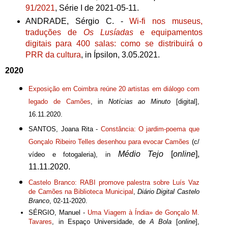
91/2021
, Série I de 2021-05-11.
ANDRADE, Sérgio C. -
Wi-fi nos museus,
traduções de
Os Lusíadas
e equipamentos
digitais para 400 salas: como se distribuirá o
PRR da cultura
, in Ípsilon, 3.05.2021.
2020
Exposição em Coimbra reúne 20 artistas em diálogo com
legado de Camões
,
in
Notícias ao Minuto
[digital],
16.11.2020.
SANTOS, Joana Rita -
Constância: O jardim-poema que
Gonçalo Ribeiro Telles desenhou para evocar Camões
(c/
Médio Tejo
[
online
],
vídeo e fotogaleria), in
11.11.2020.
Castelo Branco: RABI promove palestra sobre Luís Vaz
de Camões na Biblioteca Municipal
,
Diário Digital Castelo
Branco
, 02-11-2020.
SÉRGIO, Manuel -
Uma Viagem à Índia» de Gonçalo M.
Tavares
, in Espaço Universidade, de
A Bola
[
online
],