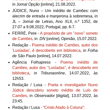
in J
ornal Opção
[online], 21.08.2022.
JÚDICE, Nuno – Um inédito de Camões: com
alecrim de entrada e manjerona à sobremesa, in
JL – Jornal de Letras, Ano XLII, n.º 1352, de
27.07 a 9.08.2022, Portugal, pp. 6-7.
FERRÉ, Pere -
A propósito de um "novo" soneto
de Camões
, in
DN
[
online
], Opinião,
15.07.2022.
Redação -
Poema inédito de Camões, autor dos
'Lusíadas', é descoberto em biblioteca
,
in
Folha
de São Paulo
[online],
14.07.2022.
Agência Folhapress -
Poema inédito de
Camões, autor dos "Lusíadas", é descoberto em
biblioteca
, in
Tribunaonline
, 14.07.2022, às
12h53.
Redação / Lusa -
Poeta e investigador Nuno
Júdice descobriu soneto inédito de Luís de
Camões
, in
Observador
[digital], 13.07.2022, às
23:45.
Redação / Lusa -
“Cristo Atado à Coluna”: