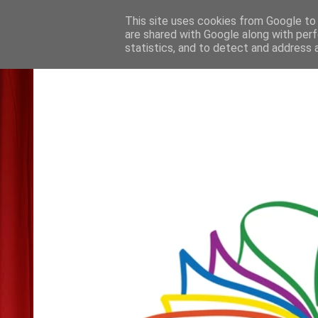
This site uses cookies from Google to d
are shared with Google along with perf
statistics, and to detect and address 