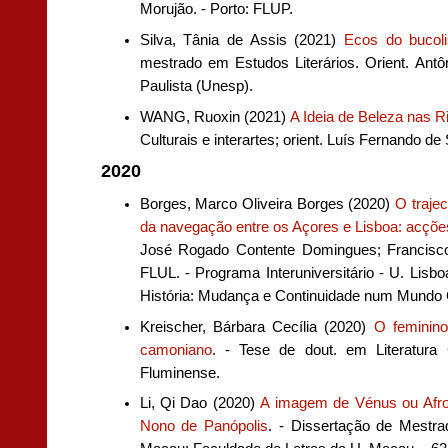
Morujão. - Porto: FLUP.
Silva, Tânia de Assis (2021)
Ecos do bucol
mestrado em Estudos Literários. Orient. Antô
Paulista (Unesp).
WANG, Ruoxin (2021)
A Ideia de Beleza nas 
Culturais e interartes; orient. Luís Fernando de
2020
Borges,
Marco Oliveira Borges (2020)
O trajec
da navegação entre os Açores e Lisboa: acçõe
José Rogado Contente Domingues; Francisco 
FLUL. - Programa Interuniversitário - U. Lis
História: Mudança e Continuidade num Mundo 
Kreischer, Bárbara Cecília (2020)
O feminino
camoniano
. - Tese de dout. em Literatura 
Fluminense.
Li, Qi Dao (2020)
A imagem de Vénus ou Afrod
Nono de Panópolis
. - Dissertação de Mestr