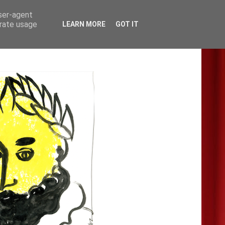
user-agent
erate usage
LEARN MORE
GOT IT