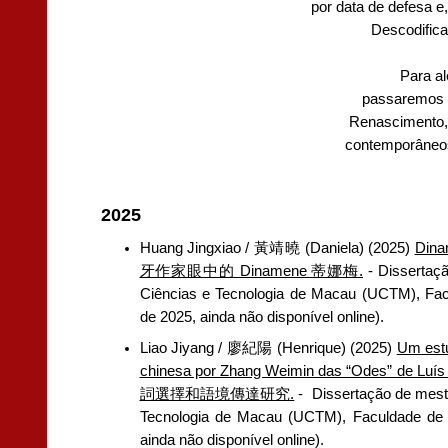
por data de defesa 
Descodific
Para a
passaremos a
Renascimento,
contemporâneos
2025
Huang Jingxiao / 黃靖曉 (Daniela) (2025)
Dina
牙作家眼中的 Dinamene 蒂娜梅.
- Dissertaçã
Ciências e Tecnologia de Macau (UCTM), Facu
de 2025, ainda não disponível online).
Liao Jiyang / 廖紀陽 (Henrique) (2025)
Um estu
chinesa por Zhang Weimin das “Ode
詞選擇和語境傳達研究.
-
Dissertação de mest
Tecnologia de Macau (UCTM), Faculdade de E
ainda não disponível online).