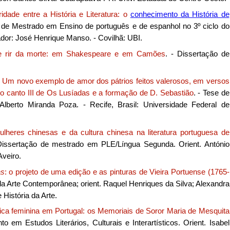
aridade entre a História e Literatura: o
conhecimento da História de
o de Mestrado em Ensino de português e de espanhol no 3º ciclo do
dor: José Henrique Manso. - Covilhã: UBI.
de rir da morte: em Shakespeare e em Camões
. - Dissertação de
)
Um novo exemplo de amor dos pátrios feitos valerosos, em versos
 canto III de Os Lusíadas e a formação de D. Sebastião
. - Tese de
lberto Miranda Poza. - Recife, Brasil: Universidade Federal de
heres chinesas e da cultura chinesa na literatura portuguesa de
 Dissertação de mestrado em PLE/Língua Segunda. Orient. António
Aveiro.
as
: o projeto de uma edição e as pinturas de Vieira Portuense (1765-
da Arte Contemporânea; orient. Raquel Henriques da Silva; Alexandra
istória da Arte.
ica feminina em Portugal: os Memoriais de Soror Maria de Mesquita
o em Estudos Literários, Culturais e Interartísticos. Orient. Isabel