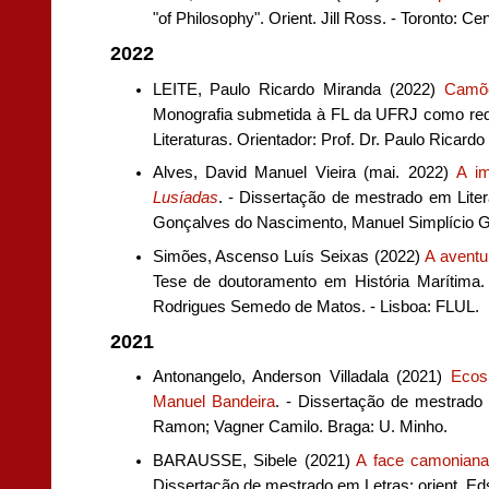
"of Philosophy". Orient. Jill Ross. - Toronto: Ce
2022
LEITE, Paulo Ricardo Miranda (2022)
Camõ
Monografia submetida à FL da UFRJ como requis
Literaturas. Orientador: Prof. Dr. Paulo Ricard
Alves, David Manuel Vieira (mai. 2022)
A im
Lusíadas
. - Dissertação de mestrado em Liter
Gonçalves do Nascimento, Manuel Simplício Ge
Simões, Ascenso Luís Seixas (2022)
A aventu
Tese de doutoramento em História Marítima.
Rodrigues Semedo de Matos. - Lisboa: FLUL.
2021
Antonangelo, Anderson Villadala (2021)
Ecos
Manuel Bandeira
. - Dissertação de mestrado 
Ramon; Vagner Camilo. Braga: U. Minho.
BARAUSSE, Sibele (2021)
A face camoniana
Dissertação de mestrado em Letras; orient. E