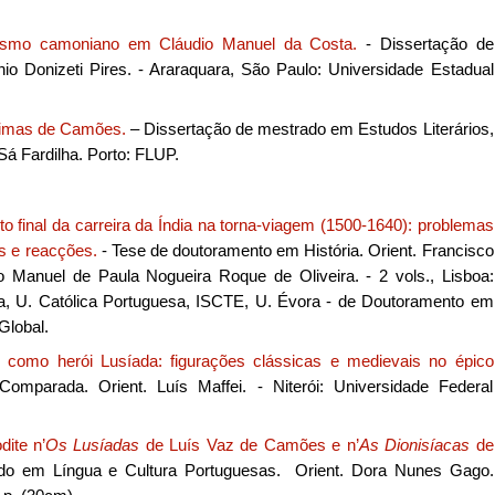
ismo camoniano em Cláudio Manuel da Costa.
- Dissertação de
nio Donizeti Pires. - Araraquara, São Paulo: Universidade Estadual
Rimas de Camões.
– Dissertação de mestrado em Estudos Literários,
 Sá Fardilha. Porto: FLUP.
to final da carreira da Índia na torna-viagem (1500-1640): problemas
s e reacções.
- Tese de doutoramento em História. Orient. Francisco
Manuel de Paula Nogueira Roque de Oliveira. - 2 vols., Lisboa:
boa, U. Católica Portuguesa, ISCTE, U. Évora - de Doutoramento em
Global.
 como herói Lusíada: figurações clássicas e medievais no épico
Comparada. Orient. Luís Maffei. - Niterói: Universidade Federal
ite n’
Os Lusíadas
de Luís Vaz de Camões e n’
As Dionisíacas
de
ado em Língua e Cultura Portuguesas. Orient. Dora Nunes Gago.