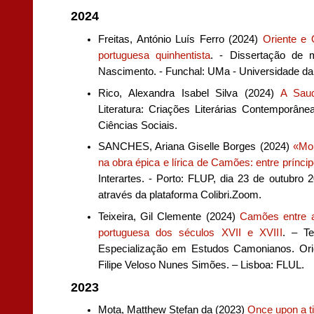
2024
Freitas,
António Luís Ferro (2024)
Oriente e 
portuguesa quinhentista
. - Dissertação de 
Nascimento. - Funchal: UMa - Universidade da
Rico, Alexandra Isabel Silva (2024)
A Sau
Literatura: Criações Literárias Contemporân
Ciências Sociais.
SANCHES, Ariana Giselle Borges (2024)
«Mon
na obra épica e lírica de Camões: entre prínci
Interartes. - Porto: FLUP, dia 23 de outubro
através da plataforma Colibri.Zoom.
Teixeira, Gil Clemente (2024)
Camões entre a
portuguesa dos séculos XVII e XVIII
. – T
Especialização em Estudos Camonianos. Orie
Filipe Veloso Nunes Simões. – Lisboa: FLUL.
2023
Mota, Matthew Stefan da (2023)
Once upon a ti