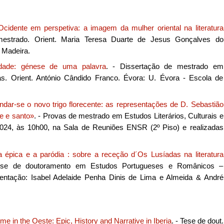
Ocidente em perspetiva: a imagem da mulher oriental na literatura
mestrado. Orient. Maria Teresa Duarte de Jesus Gonçalves do
 Madeira.
dade: génese de uma palavra
. - Dissertação de mestrado em
eas. Orient. António Cândido Franco. Évora: U. Évora - Escola de
dar-se o novo trigo florecente: as representações de D. Sebastião
pe e santo»
. - Provas de mestrado em Estudos Literários, Culturais e
 2024, às 10h00, na Sala de Reuniões ENSR (2º Piso) e realizadas
 épica e a paródia : sobre a receção d´Os Lusíadas na literatura
ese de doutoramento em Estudos Portugueses e Românicos –
ntação: Isabel Adelaide Penha Dinis de Lima e Almeida & André
me in the Oeste: Epic, History and Narrative in Iberia
. - Tese de dout.