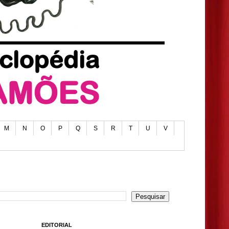
M
N
O
P
Q
S
R
T
U
V
EDITORIAL