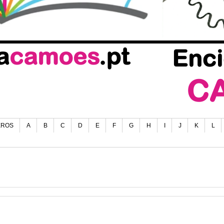
EROS
A
B
C
D
E
F
G
H
I
J
K
L