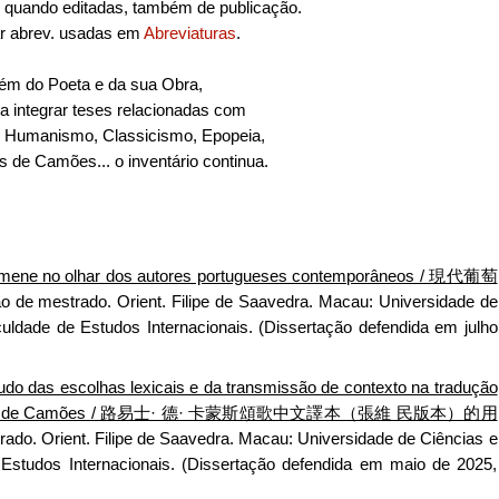
e, quando editadas, também de publicação.
ar abrev. usadas em
Abreviaturas
.
lém do Poeta e da sua Obra,
 integrar teses relacionadas com
 Humanismo, Classicismo, Epopeia,
 de Camões... o inventário continua.
mene no olhar dos autores portugueses contemporâneos / 現代葡萄
o de mestrado. Orient. Filipe de Saavedra. Macau: Universidade de
ldade de Estudos Internacionais. (Dissertação defendida em julho
do das escolhas lexicais e da transmissão de contexto na tradução
s” de Luís de Camões / 路易士· 德· 卡蒙斯頌歌中文譯本（張維 民版本）的用
rado. Orient.
Filipe
de Saavedra. Macau: Universidade de Ciências e
studos Internacionais. (Dissertação defendida em maio de 2025,