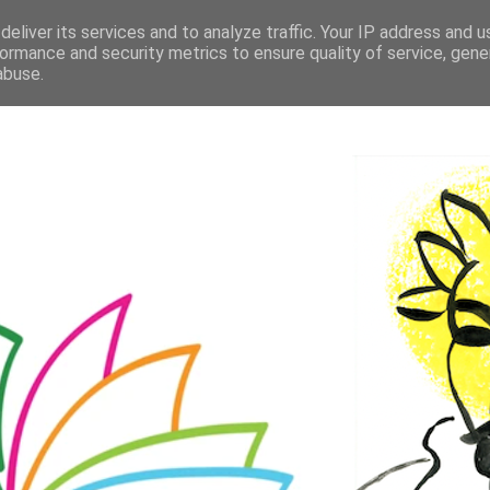
eliver its services and to analyze traffic. Your IP address and 
ormance and security metrics to ensure quality of service, gen
abuse.