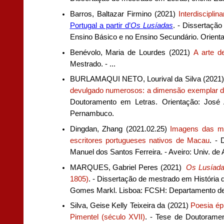
Barros, Baltazar Firmino (2021)
Interdisciplin
Portugal a partir d’
Os
Lusíadas
. - Dissertaçã
Ensino Básico e no Ensino Secundário. Orienta
Benévolo, Maria de Lourdes (2021)
A arte 
Mestrado. - ...
BURLAMAQUI NETO, Lourival da Silva (2021
devulgado numerosos: a dimensão exemplar do
Doutoramento em Letras. Orientação: José A
Pernambuco.
Dingdan, Zhang (2021.02.25)
Imagens das mul
escritores portugueses nativos de Macau
. -
Manuel dos Santos Ferreira. - Aveiro: Univ. de 
MARQUES, Gabriel Peres (2021)
Os Lusíad
1805)
. - Dissertação de mestrado em História 
Gomes Markl. Lisboa: FCSH: Departamento de H
Silva,
Geise Kelly Teixeira da (2021)
Poesia ép
Pimentel (século XVII)
. - Tese de Doutorament