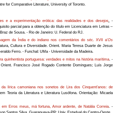
ntre for Comparative Literature, University of Toronto.
es e a experimentação erótica: das realidades e dos desejos
.
-
ito parcial para a obtenção do título em Licenciatura em Letras –
o Braz de Sousa. - Rio de Janeiro: U. Federal do RJ.
agem da Índia e do indiano nos comentários do séc. XVII a'
Os
atura, Cultura e Diversidade. Orient. Maria Teresa Duarte de Jesus
raldo Ferro. - Funchal: UMa - Universidade da Madeira.
ra quinhentista portuguesa: verdades e mitos na história marítima
. -
 Orient. Francisco José Rogado Contente Domingues; Luís Jorge
 da lírica camoniana nos sonetos de Lira dos Cinquent’anos: de
em Teoria da Literatura e Literatura Lusófona. Orientação: Micaela
 em Erros meus, má fortuna, Amor ardente, de Natália Correia
. -
dson Santos Silva. Guarapuava-PR: Univ. Estadual do Centro-Oeste.