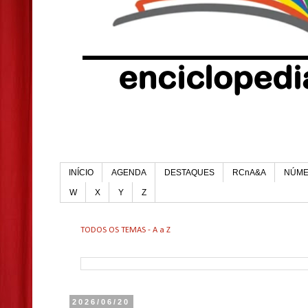
INÍCIO
AGENDA
DESTAQUES
RCnA&A
NÚM
W
X
Y
Z
TODOS OS TEMAS - A a Z
2026/06/20