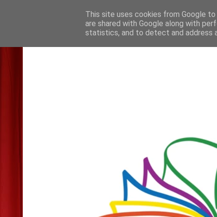
This site uses cookies from Google to d
are shared with Google along with perf
statistics, and to detect and address 