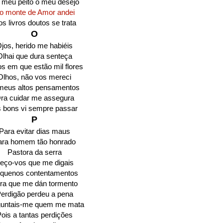
 meu peito o meu desejo
o monte de Amor andei
s livros doutos se trata
O
jos, herido me habiéis
Olhai que dura senteça
s em que estão mil flores
Olhos, não vos mereci
meus altos pensamentos
ra cuidar me assegura
 bons vi sempre passar
P
Para evitar dias maus
ara homem tão honrado
Pastora da serra
eço-vos que me digais
quenos contentamentos
ra que me dán tormento
erdigão perdeu a pena
guntais-me quem me mata
ois a tantas perdições