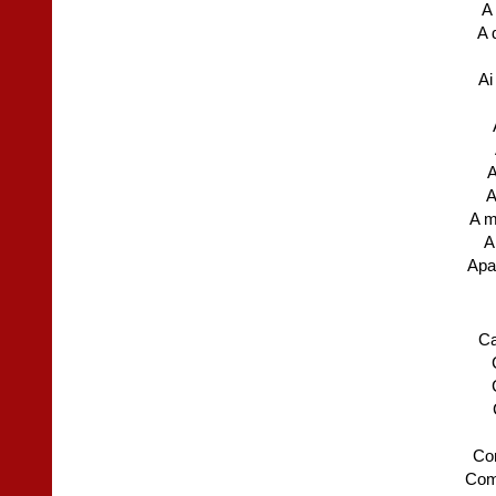
A
A 
Ai
A
A
A m
A
Apa
C
Co
Com