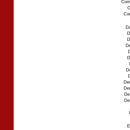
Com
C
Cor
Da
D
D
De
D
D
De
D
Deu
Deu
De
De
E