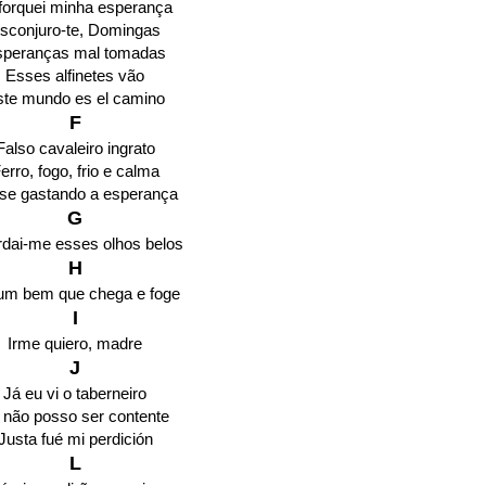
forquei minha esperança
sconjuro-te, Domingas
speranças mal tomadas
Esses alfinetes vão
ste mundo es el camino
F
Falso cavaleiro ingrato
erro, fogo, frio e calma
-se gastando a esperança
G
dai-me esses olhos belos
H
um bem que chega e foge
I
Irme quiero, madre
J
Já eu vi o taberneiro
 não posso ser contente
Justa fué mi perdición
L