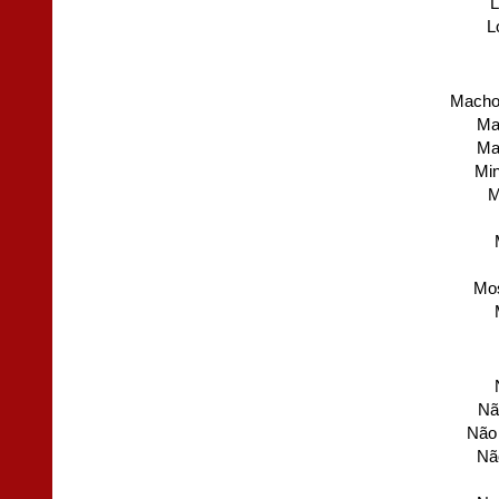
L
L
Macho
Ma
Ma
Min
M
Mos
Nã
Não 
Não