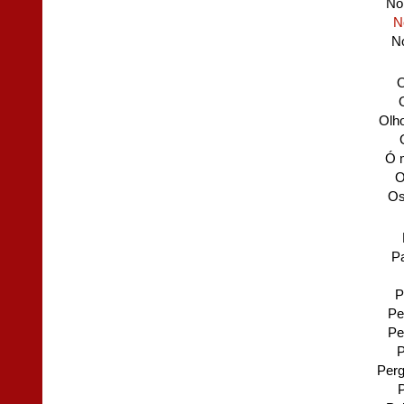
No
N
No
O
Olho
Ó 
O
Os
P
P
Pe
Pe
P
Per
P