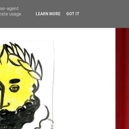
user-agent
erate usage
LEARN MORE
GOT IT