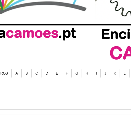
EROS
A
B
C
D
E
F
G
H
I
J
K
L