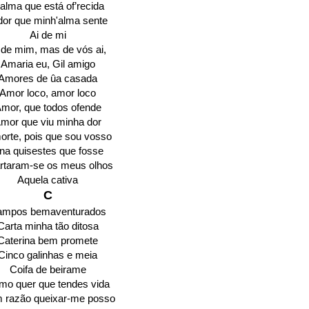
 alma que está of’recida
dor que minh'alma sente
Ai de mi
 de mim, mas de vós ai,
Amaria eu, Gil amigo
Amores de ûa casada
Amor loco, amor loco
mor, que todos ofende
mor que viu minha dor
orte, pois que sou vosso
na quisestes que fosse
rtaram-se os meus olhos
Aquela cativa
C
ampos bemaventurados
Carta minha tão ditosa
Caterina bem promete
Cinco galinhas e meia
Coifa de beirame
mo quer que tendes vida
 razão queixar-me posso