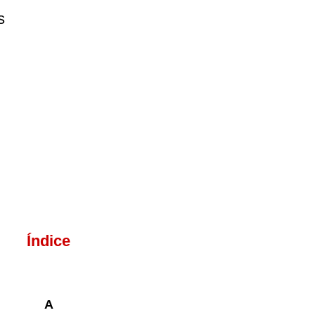
s
Índice
A