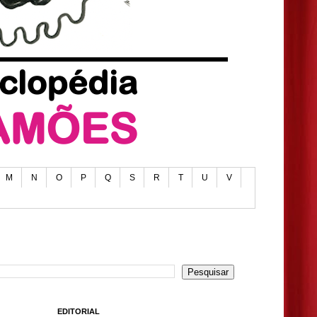
M
N
O
P
Q
S
R
T
U
V
EDITORIAL