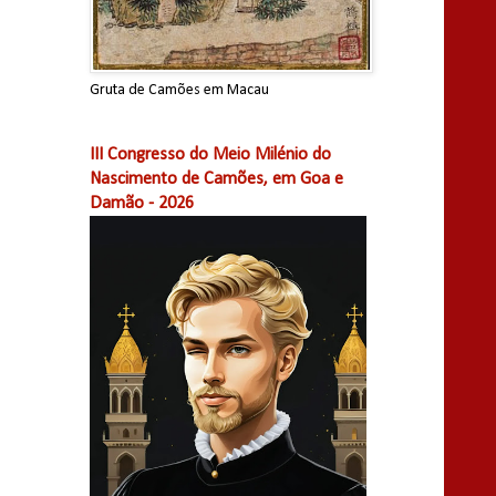
Gruta de Camões em Macau
III Congresso do Meio Milénio do
Nascimento de Camões, em Goa e
Damão - 2026