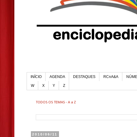
INÍCIO
AGENDA
DESTAQUES
RCnA&A
NÚM
W
X
Y
Z
TODOS OS TEMAS - A a Z
2010/06/11