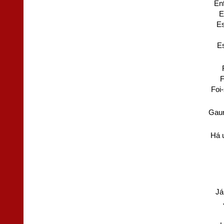
En
E
E
E
F
Foi
Gaur
Há 
Já