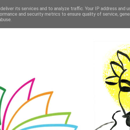
eliver its services and to analyze traffic. Your IP address and 
ormance and security metrics to ensure quality of service, gen
abuse.