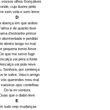
 vossos olhos Gonçalves
onde, cujo ilustre peito
re sem vela e sem leme
D
 doença em que ardeis
’alma e de quanto tiver
ama d’estranho primor
 atormentado e perdido
e dentro tengo mi mal
e pequena tomei Amor
De que me serve fugir
scalça vai pera a fonte
escalça vai pola neve
, Senhora, por sentença
s te salve, Vasco amigo
 vós quererdes meu mal
 vuestros ojos centelhas
Do la mi ventura
Duas que o diabo leve
E
m tudo vejo mudanças