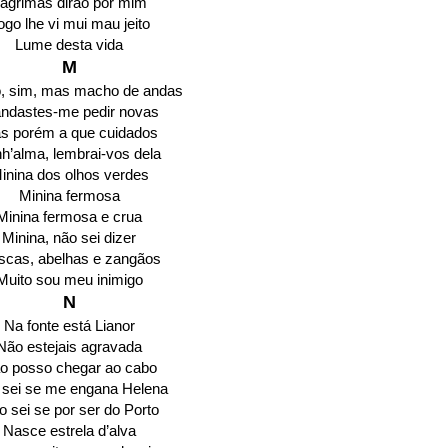
ágrimas dirão por mim
ogo lhe vi mui mau jeito
Lume desta vida
M
, sim, mas macho de andas
ndastes-me pedir novas
s porém a que cuidados
h’alma, lembrai-vos dela
inina dos olhos verdes
Minina fermosa
Minina fermosa e crua
Minina, não sei dizer
cas, abelhas e zangãos
Muito sou meu inimigo
N
Na fonte está Lianor
Não estejais agravada
o posso chegar ao cabo
sei se me engana Helena
 sei se por ser do Porto
Nasce estrela d’alva