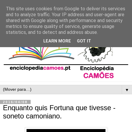
This site uses cookies from Google to deliver its services
and to analyze traffic. Your IP address and user-agent are
shared with Google along with performance and security
metrics to ensure quality of service, generate usage
statistics, and to detect and address abuse.
LEARN MORE
GOT IT
▼
2016/04/08
Enquanto quis Fortuna que tivesse -
soneto camoniano.