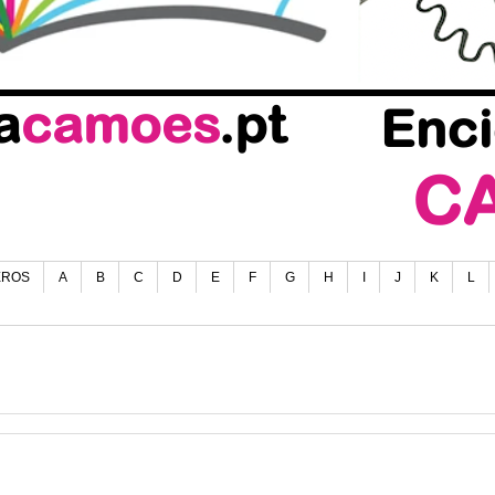
EROS
A
B
C
D
E
F
G
H
I
J
K
L