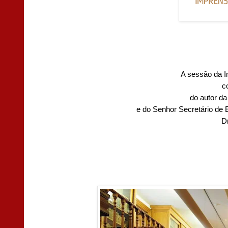
A sessão da I
c
do autor d
e do Senhor Secretário de 
D