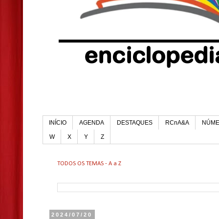
INÍCIO
AGENDA
DESTAQUES
RCnA&A
NÚM
W
X
Y
Z
TODOS OS TEMAS - A a Z
2024/07/20