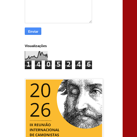
Visualizações
1
4
0
5
2
4
6