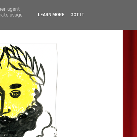
user-agent
erate usage
LEARN MORE
GOT IT