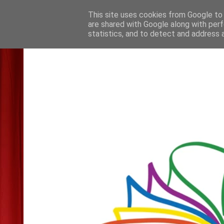
This site uses cookies from Google to d
are shared with Google along with perf
statistics, and to detect and address 