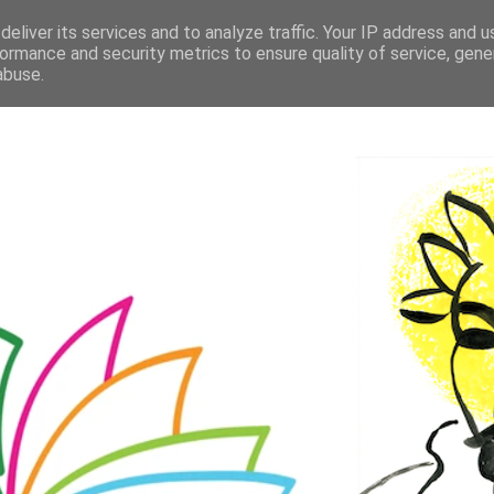
eliver its services and to analyze traffic. Your IP address and 
ormance and security metrics to ensure quality of service, gen
abuse.