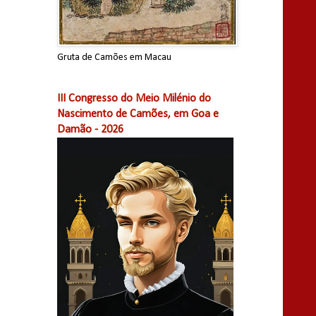
Gruta de Camões em Macau
III Congresso do Meio Milénio do
Nascimento de Camões, em Goa e
Damão - 2026