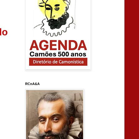
do
RCnA&A