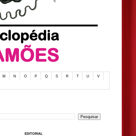
M
N
O
P
Q
S
R
T
U
V
EDITORIAL