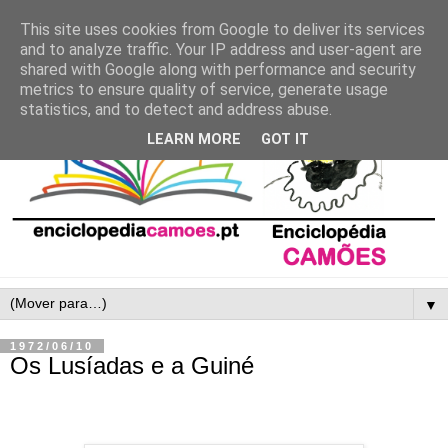
This site uses cookies from Google to deliver its services
and to analyze traffic. Your IP address and user-agent are
shared with Google along with performance and security
metrics to ensure quality of service, generate usage
statistics, and to detect and address abuse.
LEARN MORE
GOT IT
▼
1972/06/10
Os Lusíadas e a Guiné