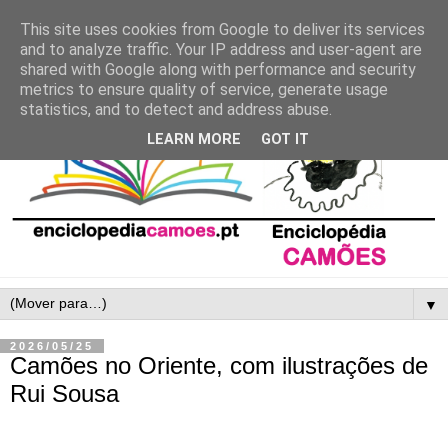
This site uses cookies from Google to deliver its services
and to analyze traffic. Your IP address and user-agent are
shared with Google along with performance and security
metrics to ensure quality of service, generate usage
statistics, and to detect and address abuse.
LEARN MORE
GOT IT
▼
2026/05/25
Camões no Oriente, com ilustrações de
Rui Sousa