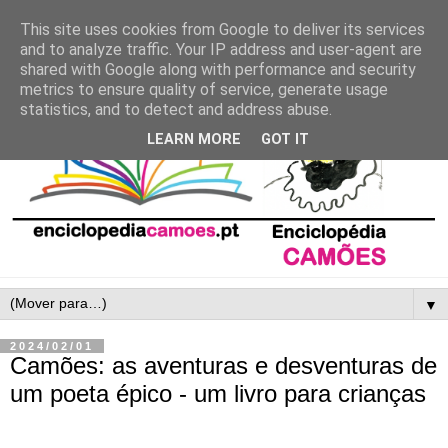
This site uses cookies from Google to deliver its services
and to analyze traffic. Your IP address and user-agent are
shared with Google along with performance and security
metrics to ensure quality of service, generate usage
statistics, and to detect and address abuse.
LEARN MORE
GOT IT
▼
2024/02/01
Camões: as aventuras e desventuras de
um poeta épico - um livro para crianças