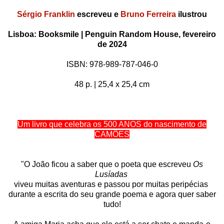
Sérgio
Franklin
escreveu e
Bruno Ferreira
ilustrou
Lisboa: Booksmile
| Penguin Random House,
f
evereiro
de 2024
ISBN:
978-989-787-046-0
48 p. | 25,4 x 25,4 cm
Um livro que celebra os 500 ANOS do nascimento de
CAMÕES
"O João ficou a saber que o poeta que escreveu
Os
Lusíadas
viveu muitas aventuras e passou por muitas peripécias
durante a escrita do seu grande poema e agora quer saber
tudo!