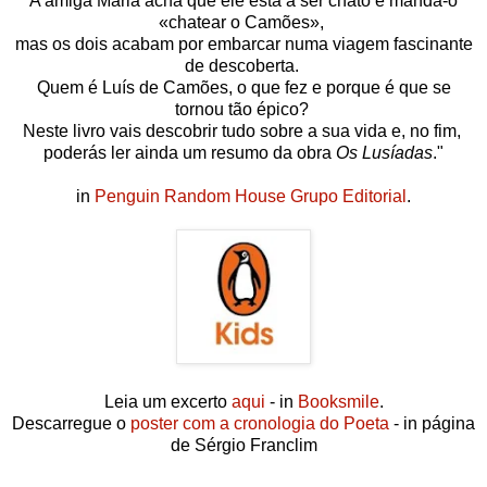
A amiga Maria acha que ele está a ser chato e manda-o
«chatear o Camões»,
mas os dois acabam por embarcar numa viagem fascinante
de descoberta.
Quem é Luís de Camões, o que fez e porque é que se
tornou tão épico?
Neste livro vais descobrir tudo sobre a sua vida e, no fim,
poderás ler ainda um resumo da obra
Os Lusíadas
."
in
Penguin Random House Grupo Editorial
.
Leia um excerto
aqui
- in
Booksmile
.
Descarregue o
poster com a cronologia do Poeta
- in página
de Sérgio Franclim