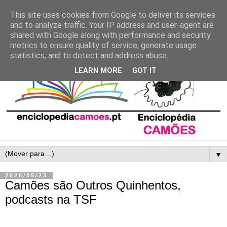
This site uses cookies from Google to deliver its services
and to analyze traffic. Your IP address and user-agent are
shared with Google along with performance and security
metrics to ensure quality of service, generate usage
statistics, and to detect and address abuse.
LEARN MORE
GOT IT
▼
2026/05/23
Camões são Outros Quinhentos,
podcasts na TSF