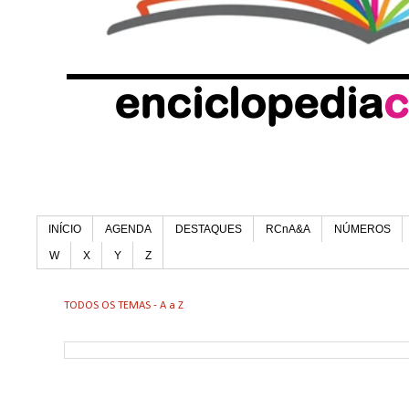
INÍCIO
AGENDA
DESTAQUES
RCnA&A
NÚMEROS
W
X
Y
Z
TODOS OS TEMAS - A a Z