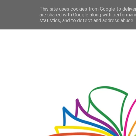
This site uses cookies from Google to deliver
are shared with Google along with performanc
statistics, and to detect and address abuse.