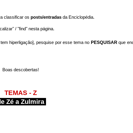
ra classificar os
posts/entradas
da Enciclopédia.
alizar" / "find" nesta página.
tem hiperligação],
pesquise por esse tema no
PESQUISAR
que en
Boas descobertas!
TEMAS - Z
e Zé a Zulmira