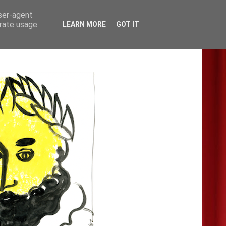
user-agent
erate usage
LEARN MORE
GOT IT