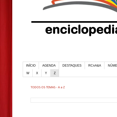
INÍCIO
AGENDA
DESTAQUES
RCnA&A
NÚM
W
X
Y
Z
TODOS OS TEMAS - A a Z