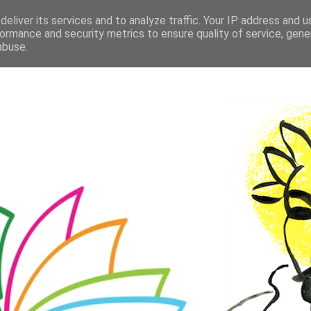
eliver its services and to analyze traffic. Your IP address and 
ormance and security metrics to ensure quality of service, gen
abuse.