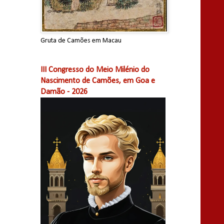
Gruta de Camões em Macau
III Congresso do Meio Milénio do
Nascimento de Camões, em Goa e
Damão - 2026