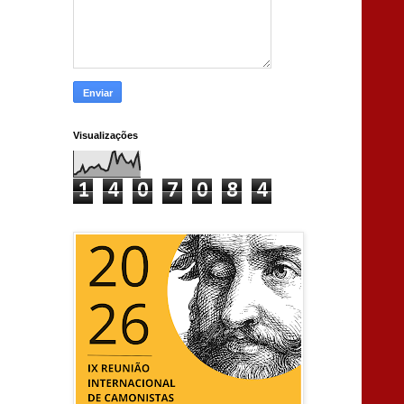
Visualizações
1
4
0
7
0
8
4