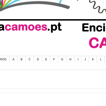
EROS
A
B
C
D
E
F
G
H
I
J
K
L