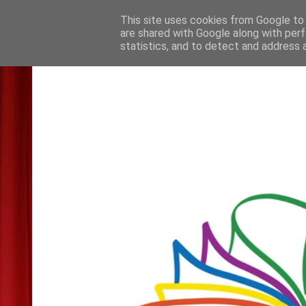
This site uses cookies from Google to d
are shared with Google along with perf
statistics, and to detect and address 