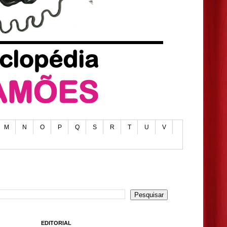
M
N
O
P
Q
S
R
T
U
V
EDITORIAL