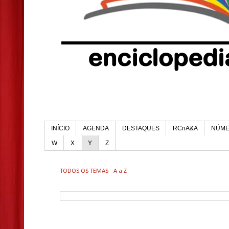
INÍCIO
AGENDA
DESTAQUES
RCnA&A
NÚM
W
X
Y
Z
TODOS OS TEMAS - A a Z