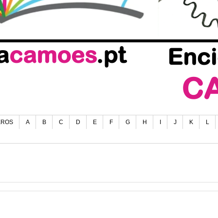
EROS
A
B
C
D
E
F
G
H
I
J
K
L