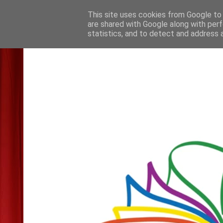
This site uses cookies from Google to d
are shared with Google along with perf
statistics, and to detect and address 