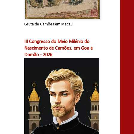
Gruta de Camões em Macau
III Congresso do Meio Milénio do
Nascimento de Camões, em Goa e
Damão - 2026