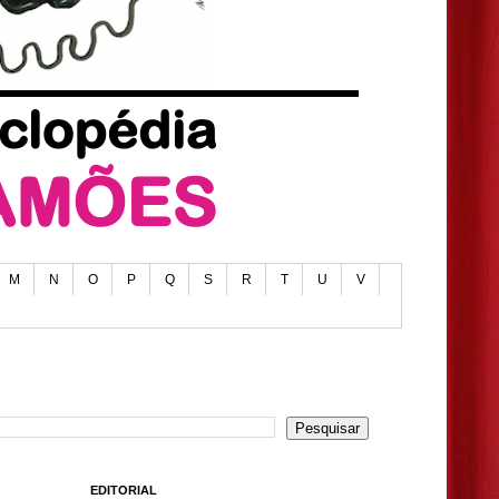
M
N
O
P
Q
S
R
T
U
V
EDITORIAL