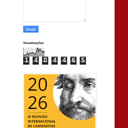
Visualizações
1
4
0
4
4
6
5