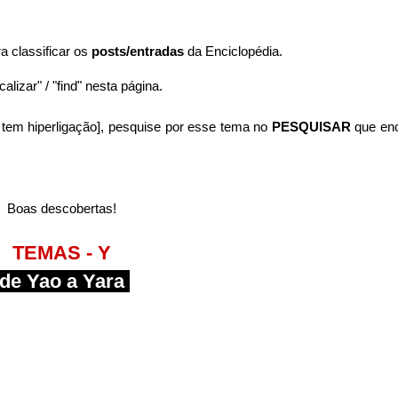
ra classificar os
posts/entradas
da Enciclopédia.
alizar" / "find" nesta página.
tem hiperligação],
pesquise por esse tema no
PESQUISAR
que en
Boas descobertas!
TEMAS - Y
de Yao a Yara