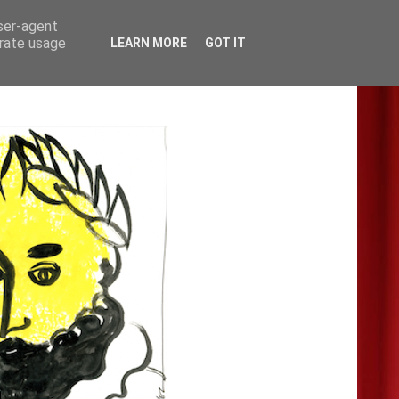
user-agent
erate usage
LEARN MORE
GOT IT