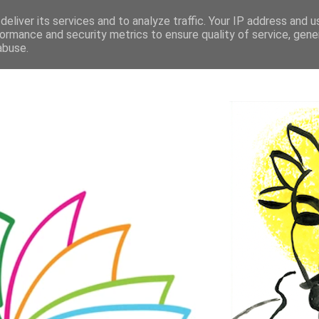
eliver its services and to analyze traffic. Your IP address and 
ormance and security metrics to ensure quality of service, gen
abuse.