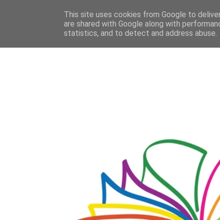
This site uses cookies from Google to deliver
are shared with Google along with performanc
statistics, and to detect and address abuse.