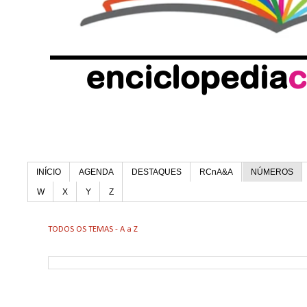
INÍCIO
AGENDA
DESTAQUES
RCnA&A
NÚMEROS
W
X
Y
Z
TODOS OS TEMAS - A a Z