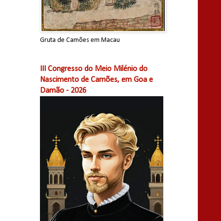
Gruta de Camões em Macau
III Congresso do Meio Milénio do
Nascimento de Camões, em Goa e
Damão - 2026