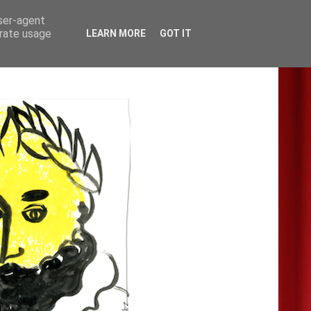
user-agent
erate usage
LEARN MORE
GOT IT