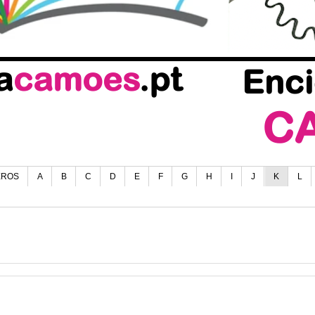
EROS
A
B
C
D
E
F
G
H
I
J
K
L