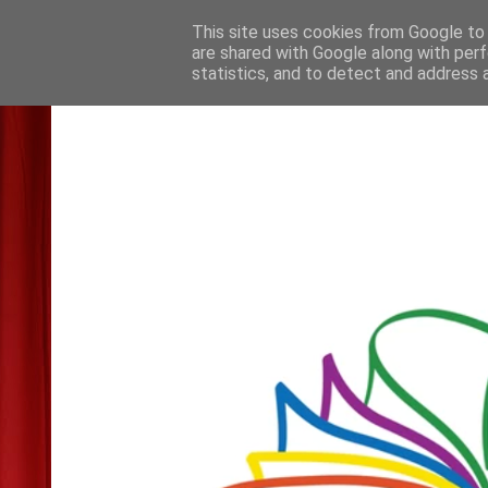
This site uses cookies from Google to d
are shared with Google along with perf
statistics, and to detect and address 