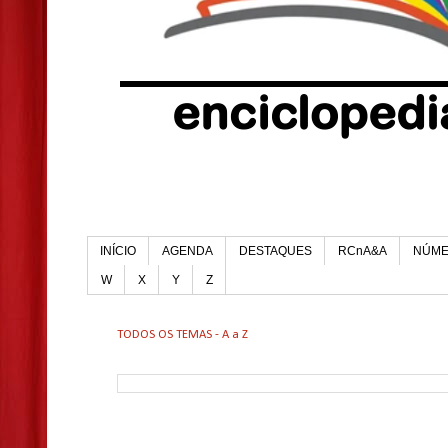
INÍCIO
AGENDA
DESTAQUES
RCnA&A
NÚM
W
X
Y
Z
TODOS OS TEMAS - A a Z