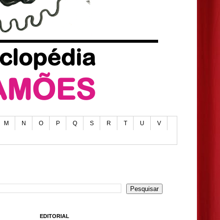
M
N
O
P
Q
S
R
T
U
V
EDITORIAL