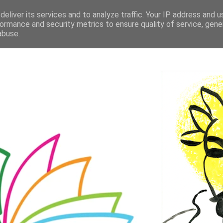
eliver its services and to analyze traffic. Your IP address and 
ormance and security metrics to ensure quality of service, gen
abuse.