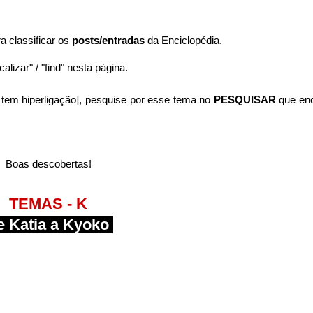
ra classificar os
posts/entradas
da Enciclopédia.
alizar" / "find" nesta página.
tem hiperligação],
pesquise por esse tema no
PESQUISAR
que en
Boas descobertas!
TEMAS - K
 Katia a Kyoko