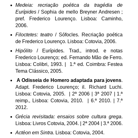
Medeia: recriação poética da tragédia de
Eurípides
/ Sophia de mello Breyner Andresen ;
pref. Frederico Lourenço. Lisboa: Caminho,
2006.
Filoctetes: teatro
/ Sófocles. Recriação poética
de Frederico Lourenço. Lisboa: Cotovia, 2006.
Hipólito
/ Eurípides. Trad., introd. e notas
Frederico Lourenço; ed. Fernando Mão de Ferro.
Lisboa: Colibri, 1993. | 1.ª ed. Coimbra: Festea
Tema Clássico, 2005.
A Odisseia de Homero adaptada para jovens
.
Adapt. Frederico Lourenço; il. Richard Luchi.
Lisboa: Cotovia, 2005. | 2ª 2006 | 3ª 2007 | 1.ª
reimp., Lisboa: Cotovia, 2010. | 6.ª 2010. | 7.ª
2012.
Grécia revisitada: ensaios sobre cultura grega
.
Lisboa: Livros Cotovia, 2004. | 2ª 2004 | 3.ª 2006.
Actéon em Sintra
. Lisboa: Cotovia, 2004.