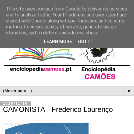
This site uses cookies from Google to deliver its services
and to analyze traffic. Your IP address and user-agent are
shared with Google along with performance and security
metrics to ensure quality of service, generate usage
statistics, and to detect and address abuse.
LEARN MORE
GOT IT
▼
2025/11/10
CAMONISTA - Frederico Lourenço