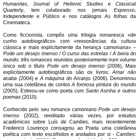
Humanitas
, J
ournal of Hellenic Studies
e
Classical
Quarterly
, tem colaborado nos jornais
Expresso
,
Independente
e
Público
e nos catálogos
As folhas
da
Cinemateca.
Como ficcionista, compôs uma trilogia romanesca «de
cunho autobiográfico» com «ressonâncias da cultura
clássica e mais explicitamente da herança camoniana» –
Pode um desejo imenso
/
O curso das estrelas
/
À beira do
mundo
. três romances reunidos posteriormente num volume
único sob o título
Pode um desejo imenso
(2006). Mais
explicitamente autobiográficos são os livros:
Amar não
acaba (
2004) e
A máquina do Arcanjo
(2006). Denominou
uma sua coletânea de contos
A formosa pintura do mundo
(2005). Estreou-se como poeta com
Santo Asinha e outros
poemas
(2010).
Conhecido pelo seu romance camoniano
Pode um desejo
imenso
(2002), reeditado várias vezes, por estudos
académicos sobre Luís de Camões, mais recentemente
Frederico Lourenço consagrou ao Poeta uma coletânea
poética com t
exto escolhidos e anotados por si -
Camões: