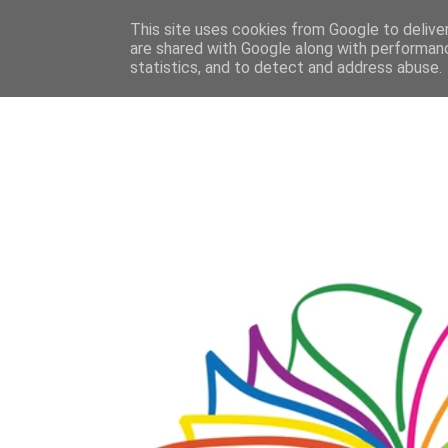
This site uses cookies from Google to deliver
are shared with Google along with performanc
statistics, and to detect and address abuse.