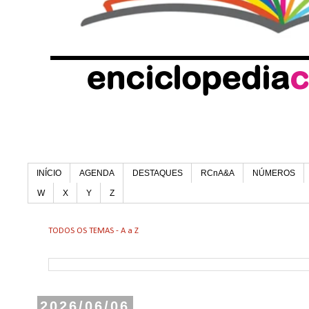
INÍCIO
AGENDA
DESTAQUES
RCnA&A
NÚMEROS
W
X
Y
Z
TODOS OS TEMAS - A a Z
2026/06/06