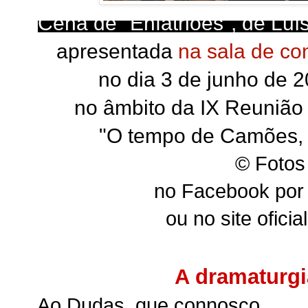
Cena de "Enfatriões", de Lu
apresentada
na sala de co
no dia 3 de junho de 20
no âmbito da IX Reunião
"O tempo de Camões,
© Fotos
no Facebook
por
ou no site oficia
A dramaturgi
Ao Dudas, que connosco