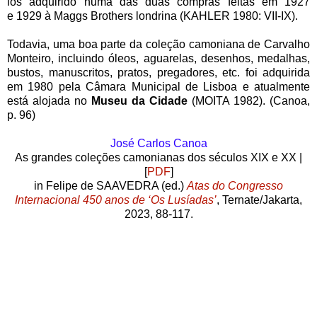
los
adquirido numa das duas compras feitas em 1927
e
1929 à Maggs Brothers londrina (KAHLER 1980: VII-IX).
Todavia, uma boa parte da coleção camoniana de Carvalho
Monteiro, incluindo óleos, aguarelas, desenhos, medalhas,
bustos, manuscritos, pratos, pregadores, etc. foi adquirida
em 1980 pela Câmara Municipal de Lisboa e atualmente
está alojada no
Museu da Cidade
(MOITA 1982). (Canoa,
p. 96)
José Carlos Canoa
As grandes coleções camonianas dos séculos XIX e XX |
[
PDF
]
in Felipe de SAAVEDRA (ed.)
Atas do
Congresso
Internacional 450 anos
de ‘Os Lusíadas’
, Ternate/Jakarta,
2023, 88-117.