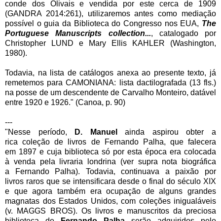
conde dos Olivais e vendida por este cerca de 1909
(GANDRA 2014:261), utilizaremos antes como mediação
possível o guia da Biblioteca do Congresso nos EUA,
The
Portuguese Manuscripts collection...
, catalogado por
Christopher LUND e Mary Ellis KAHLER (Washington,
1980).
Todavia, na lista de catálogos anexa ao presente texto, já
remetemos para CAMONIANA: lista dactilografada (13 fls.)
na posse de um descendente de Carvalho Monteiro, datável
entre 1920 e 1926." (Canoa, p. 90)
---
"Nesse período,
D. Manuel
ainda aspirou obter a
rica coleção de livros de Fernando Palha, que falecera
em 1897 e cuja biblioteca só por esta época era colocada
à venda pela livraria londrina (ver supra nota biográfica
a Fernando Palha). Todavia, continuava a paixão por
livros raros que se intensificara desde o final do século XIX
e que agora também era ocupação de alguns grandes
magnatas dos Estados Unidos, com coleções inigualáveis
(v. MAGGS BROS). Os livros e manuscritos da preciosa
biblioteca de
Fernando Palha
serão adquiridos pelo