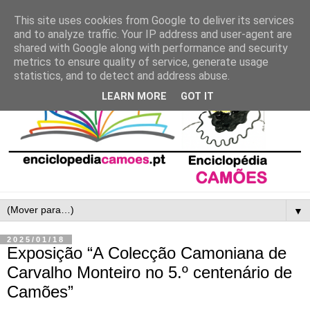
This site uses cookies from Google to deliver its services
and to analyze traffic. Your IP address and user-agent are
shared with Google along with performance and security
metrics to ensure quality of service, generate usage
statistics, and to detect and address abuse.
LEARN MORE
GOT IT
▼
2025/01/18
Exposição “A Colecção Camoniana de
Carvalho Monteiro no 5.º centenário de
Camões”