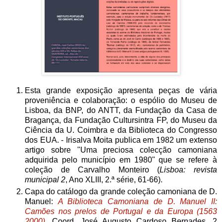
Esta grande exposição apresenta peças de vária
proveniência e colaboração: o espólio do Museu de
Lisboa, da BNP, do ANTT, da Fundação da Casa de
Bragança, da Fundação Cultursintra FP, do Museu da
Ciência da U. Coimbra e da Biblioteca do Congresso
dos EUA. - Irisalva Moita publica em 1982 um extenso
artigo sobre "Uma preciosa colecção camoniana
adquirida pelo município em 1980" que se refere à
coleção de Carvalho Monteiro (
Lisboa: revista
municipal 2
, Ano XLIII, 2.ª série, 61-66).
Capa do catálogo da grande coleção camoniana de D.
Manuel:
A Biblioteca Camoniana de D. Manuel II:
Camões nos prelos de Portugal e da Europa (1563
2000)
, Coord. José Augusto Cardoso Bernades. 2