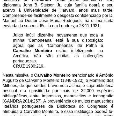
diplomata John B. Stetson Jr., cuja família doará o seu
acervo à Universidade de Harvard, anos mais tarde.
Compreende-se facilmente o desgosto confidenciado por D.
Manuel ao Doutor José Maria Rodrigues, na última carta
enviada da sua residência em Londres, a 28.11.1931:
Julgo inútil dizer-lhe novamente que toda a
minha ‘Camoneana’ está à sua disposição:
agora que as ‘Camoneanas' de Palha e
Carvalho Monteiro
estão, infelizmente, na
América, não são muitas as collecções
portuguezas.
CRUZ 1980:219.
Nesta missiva, o
Carvalho Monteiro
mencionado é
António
Augusto de Carvalho Monteiro (1848-1920), o
Monteiro dos
Milhões, de que se deu breve nota acima,
e cuja biblioteca
pessoal era constituída por mais de
32.000 espécies
bibliográficas, entre impressos,
manuscritos e iconografia
(GANDRA 2014:257). A
proveniência de muitos manuscritos
literários
portugueses da Biblioteca do Congresso é
atribuída a
Carvalho Monteiro, e essa instituição poderá tê-