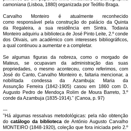
camoniana
(Lisboa, 1880) organizada por
Teófilo Braga.
Carvalho Monteiro é atualmente reconhecido
como
responsável pela construção do palácio da Quinta
da
Regaleira, a sua residência em Sintra. Todavia
Monteiro
adquiriu a biblioteca de José Pinto Leite, 2.º conde
dos
Olivais, um académico com interesses bibliográficos,
a
qual continuou a aumentar e a completar.
Se algumas figuras da nobreza, como o morgado de
Ma
teus, se ocupavam da administração das suas
proprie
dades, o mesmo aconteceu, como referimos, com
José
do Canto, Carvalho Monteiro e, faltaria mencionar, a
no
bilitada condessa da Azambuja: Maria da
Assunção
Ferreira (1842-1905) casou em 1860 com D.
Augusto
Pedro de Mendoça Rolim de Moura Barreto, 3.º
conde
da Azambuja (1835-1914)." (Canoa, p. 97)
---
"Há algumas ressalvas metodológicas: pela não obtenção
do
catálogo da biblioteca
de António Augusto Carvalho
MONTEIRO (1848-1920), coleção que fora iniciada pelo 2.º