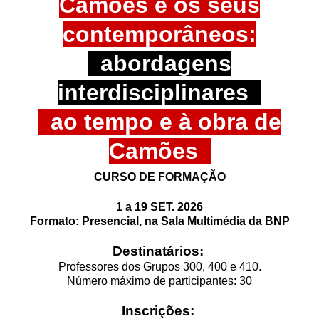
Camões e os seus
contemporâneos:
abordagens
interdisciplinares
ao tempo e à obra de
Camões
CURSO DE FORMAÇÃO
1 a 19 SET. 2026
Formato: Presencial, n
a Sala Multimédia da BNP
Destinatários:
Professores dos Grupos 300, 400 e 410.
Número máximo de participantes: 30
Inscrições: