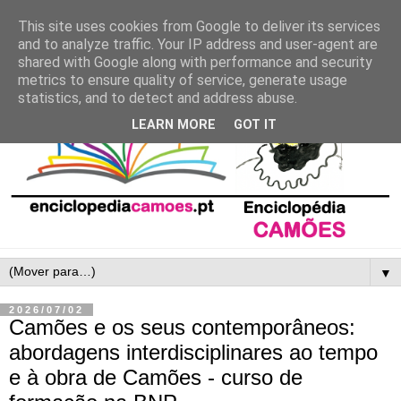
This site uses cookies from Google to deliver its services
and to analyze traffic. Your IP address and user-agent are
shared with Google along with performance and security
metrics to ensure quality of service, generate usage
statistics, and to detect and address abuse.
LEARN MORE
GOT IT
▼
2026/07/02
Camões e os seus contemporâneos:
abordagens interdisciplinares ao tempo
e à obra de Camões - curso de