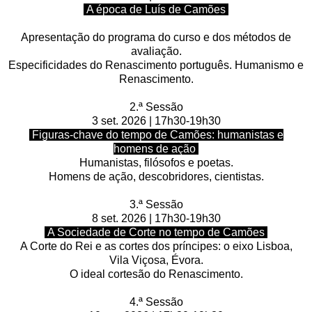
A época de Luís de Camões
Apresentação do programa do curso e dos métodos de
avaliação.
Especificidades do Renascimento português. Humanismo e
Renascimento.
2.ª Sessão
3 set. 2026 | 17h30-19h30
Figuras-chave do tempo de Camões: humanistas e
homens
de ação
Humanistas, filósofos e poetas.
Homens de ação, descobridores, cientistas.
3.ª Sessão
8 set. 2026 | 17h30-19h30
A Sociedade de Corte no tempo de Camões
A Corte do Rei e as cortes dos príncipes: o eixo Lisboa,
Vila
Viçosa, Évora.
O ideal cortesão do Renascimento.
4.ª Sessão