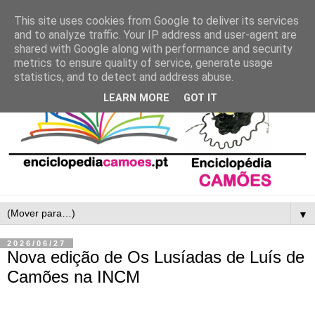
This site uses cookies from Google to deliver its services
and to analyze traffic. Your IP address and user-agent are
shared with Google along with performance and security
metrics to ensure quality of service, generate usage
statistics, and to detect and address abuse.
LEARN MORE
GOT IT
▼
2026/06/27
Nova edição de Os Lusíadas de Luís de
Camões na INCM